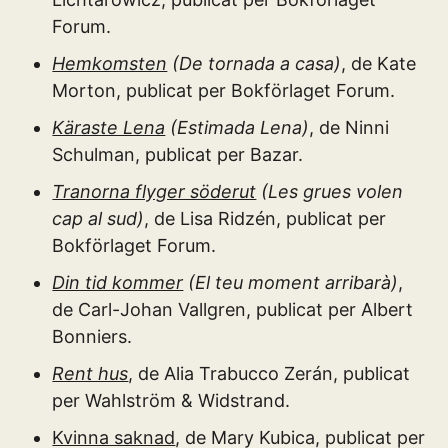
Forum.
Hemkomsten
(De tornada a casa)
, de Kate
Morton, publicat per Bokförlaget Forum.
Käraste Lena
(Estimada Lena)
, de Ninni
Schulman, publicat per Bazar.
Tranorna flyger söderut
(Les grues volen
cap al sud)
, de Lisa Ridzén, publicat per
Bokförlaget Forum.
Din tid kommer
(El teu moment arribarà)
,
de Carl-Johan Vallgren, publicat per Albert
Bonniers.
Rent hus
, de Alia Trabucco Zerán, publicat
per Wahlström & Widstrand.
Kvinna saknad
, de Mary Kubica, publicat per