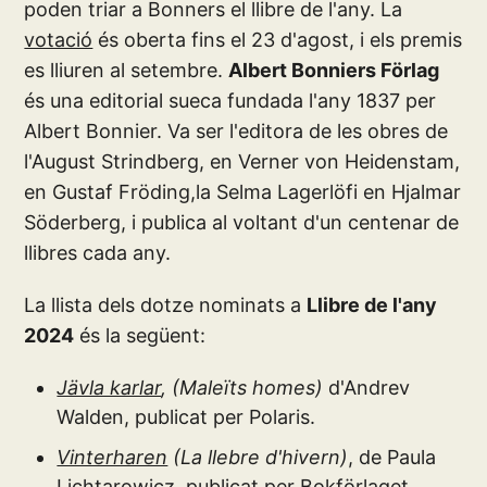
poden triar a Bonners el llibre de l'any. La
votació
és oberta fins el 23 d'agost, i els premis
es lliuren al setembre.
Albert Bonniers Förlag
és una editorial sueca fundada l'any 1837 per
Albert Bonnier. Va ser l'editora de les obres de
l'August Strindberg, en Verner von Heidenstam,
en Gustaf Fröding,la Selma Lagerlöfi en Hjalmar
Söderberg, i publica al voltant d'un centenar de
llibres cada any.
La llista dels dotze nominats a
Llibre de l'any
2024
és la següent:
Jävla karlar
, (Maleïts homes)
d'Andrev
Walden, publicat per Polaris.
Vinterharen
(La llebre d'hivern)
, de Paula
Lichtarowicz, publicat per Bokförlaget