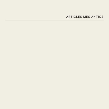
ARTICLES MÉS ANTICS
Estimada Lena, de Ninni
Schulman