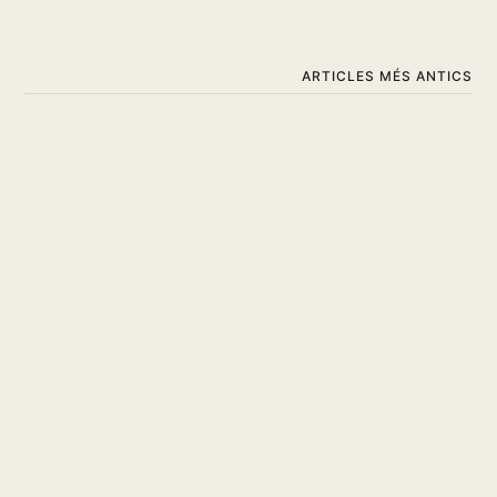
ARTICLES MÉS ANTICS
El teu moment arribarà,
de Carl-Johan Vallgren